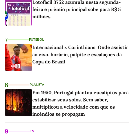
Lotofácil 3752 acumula nesta segunda-
feira e prêmio principal sobe para R$ 5
milhões
7
FUTEBOL
Internacional x Corinthians: Onde assistir
ao vivo, horário, palpite e escalações da
Copa do Brasil
8
PLANETA
Em 1950, Portugal plantou eucaliptos para
estabilizar seus solos. Sem saber,
multiplicou a velocidade com que os
incêndios se propagam
9
TV