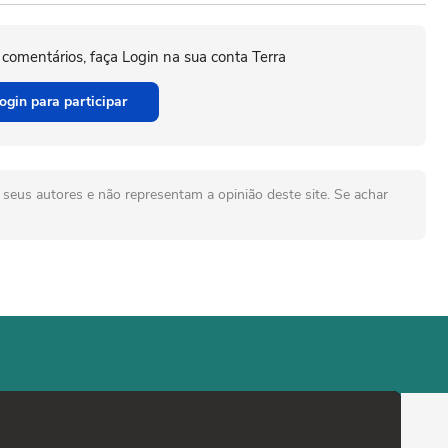
 comentários, faça Login na sua conta Terra
ogin para participar
seus autores e não representam a opinião deste site. Se achar