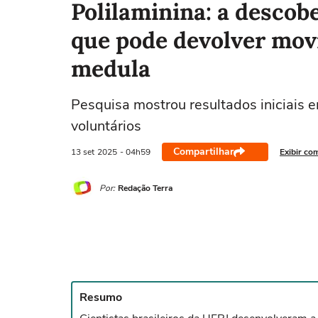
Polilaminina: a descobe
que pode devolver mov
medula
Pesquisa mostrou resultados iniciais
voluntários
Compartilhar
13 set
2025
- 04h59
Exibir co
Por:
Redação Terra
Resumo