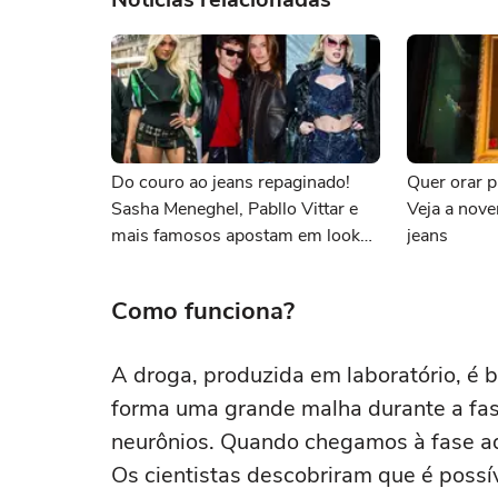
Do couro ao jeans repaginado!
Quer orar p
Sasha Meneghel, Pabllo Vittar e
Veja a nove
mais famosos apostam em looks
jeans
'rockstar' no 3º dia de The Town
2025; +20 fotos
Como funciona?
A droga, produzida em laboratório, é 
forma uma grande malha durante a fas
neurônios. Quando chegamos à fase adu
Os cientistas descobriram que é possív