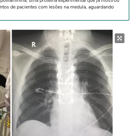
 polilaminina, uma proteína experimental que já mostrou
ntos de pacientes com lesões na medula, aguardando