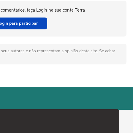
 comentários, faça Login na sua conta Terra
ogin para participar
seus autores e não representam a opinião deste site. Se achar