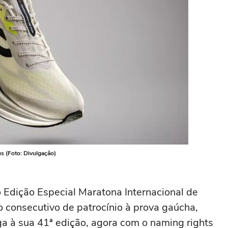
s (Foto: Divulgação)
 Edição Especial Maratona Internacional de
o consecutivo de patrocínio à prova gaúcha,
a à sua 41ª edição, agora com o naming rights