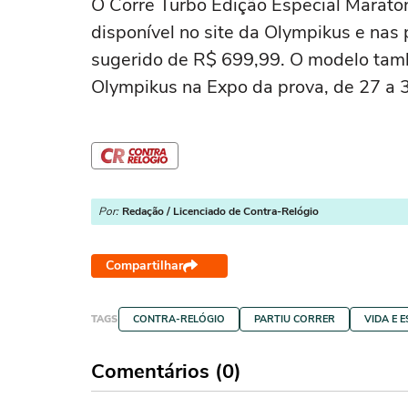
O Corre Turbo Edição Especial Marato
disponível no site da Olympikus e nas 
sugerido de R$ 699,99. O modelo també
Olympikus na Expo da prova, de 27 a 
Por:
Redação / Licenciado de Contra-Relógio
Compartilhar
TAGS
CONTRA-RELÓGIO
PARTIU CORRER
VIDA E E
Comentários (0)