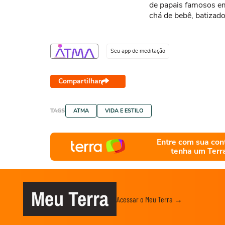
de papais famosos e
chá de bebê, batizado
aniversários
Seu app de meditação
Compartilhar
TAGS
ATMA
VIDA E ESTILO
Entre com sua con
tenha um Terr
Meu Terra
Acessar o Meu Terra →