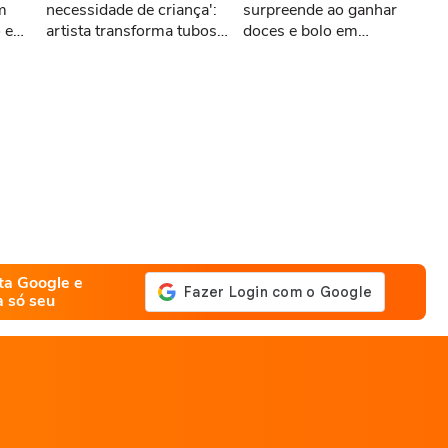
m
necessidade de criança':
surpreende ao ganhar
 e
artista transforma tubos
doces e bolo em
de PVC em miniaturas
aniversário em SP
históricas
ta Google e
a só seu