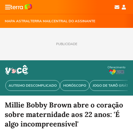
MAPA ASTRAL
TERRA MAIL
CENTRAL DO ASSINANTE
PUBLICIDADE
Oferecimento
AUTISMO DESCOMPLICADO
HORÓSCOPO
JOGO DE TARÔ GRÁTIS
Millie Bobby Brown abre o coração
sobre maternidade aos 22 anos: 'É
algo incompreensível'