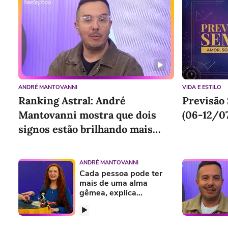
ANDRÉ MANTOVANNI
VIDA E ESTILO
Ranking Astral: André
Previsão 
Mantovanni mostra que dois
(06-12/07
signos estão brilhando mais
nesta semana
ANDRÉ MANTOVANNI
Cada pessoa pode ter
mais de uma alma
gêmea, explica
parapsicóloga Dricca
Rhiel