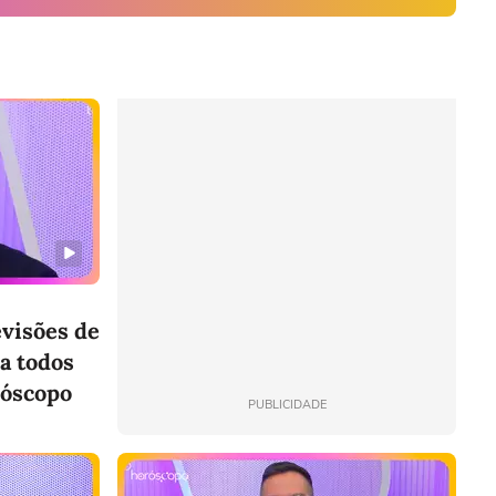
evisões de
a todos
róscopo
PUBLICIDADE