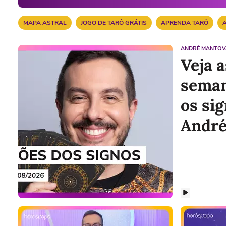
MAPA ASTRAL
JOGO DE TARÔ GRÁTIS
APRENDA TARÔ
ANDRÉ MANTOV
Veja 
seman
os si
André