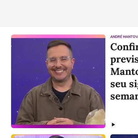
ANDRÉ MANTOV
Confir
previ
Manto
seu s
sema