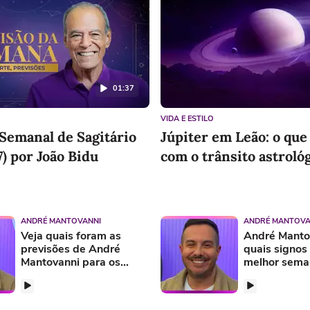
01:37
VIDA E ESTILO
Semanal de Sagitário
Júpiter em Leão: o qu
) por João Bidu
com o trânsito astroló
ANDRÉ MANTOVANNI
ANDRÉ MANTOVA
Veja quais foram as
André Mantov
previsões de André
quais signos
Mantovanni para os
melhor sema
signos nesta semana
Ranking Astr