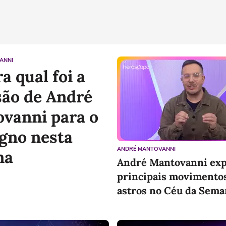
ANNI
a qual foi a
são de André
vanni para o
igno nesta
ANDRÉ MANTOVANNI
na
André Mantovanni expl
principais movimento
astros no Céu da Sema