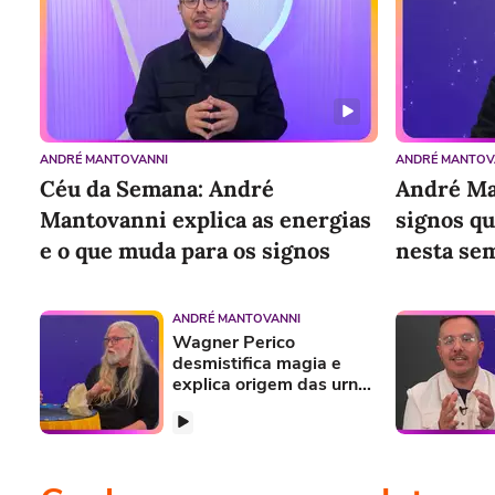
ANDRÉ MANTOVANNI
ANDRÉ MANTOV
Céu da Semana: André
André Ma
Mantovanni explica as energias
signos q
e o que muda para os signos
nesta se
ANDRÉ MANTOVANNI
Wagner Perico
desmistifica magia e
explica origem das urnas
nórdicas em papo com
André Mantovanni