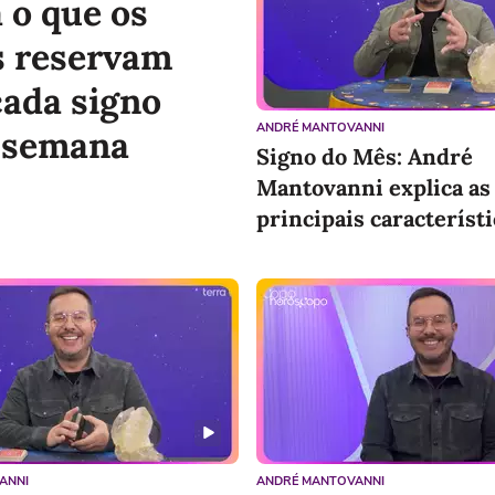
 o que os
s reservam
cada signo
ANDRÉ MANTOVANNI
 semana
Signo do Mês: André
Mantovanni explica as
principais característi
Leão
ANNI
ANDRÉ MANTOVANNI