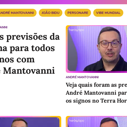
ANDRÉ MANTOVANNI
JOÃO BIDU
PERSONARE
VIBE MUNDIAL
ANNI
as previsões da
a para todos
gnos com
 Mantovanni
ANDRÉ MANTOVANNI
Veja quais foram as pr
André Mantovanni par
os signos no Terra Ho