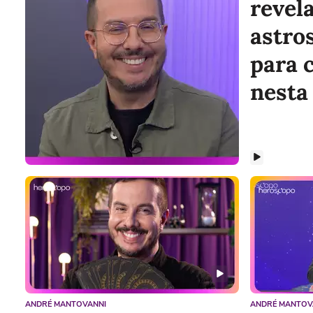
revela
astro
para 
nesta
ANDRÉ MANTOVANNI
ANDRÉ MANTOV