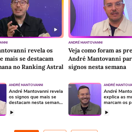
ANNI
ANDRÉ MANTOVANNI
ntovanni revela os
Veja como foram as pr
ue mais se destacam
André Mantovanni par
mana no Ranking Astral
signos nesta semana
ANDRÉ MANTOVANNI
ANDRÉ MANTOVA
André Mantovanni revela
André Manto
os signos que mais se
explica as 
destacam nesta semana
marcam os p
no Ranking Astral
dias no Céu