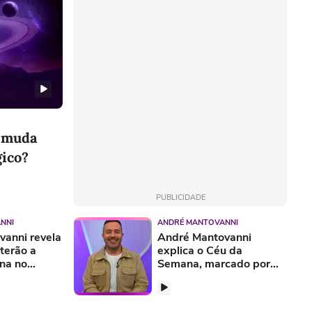
e muda
gico?
PUBLICIDADE
NNI
ANDRÉ MANTOVANNI
anni revela
André Mantovanni
 terão a
explica o Céu da
na no
Semana, marcado por
al
uma virada de energia;
confira