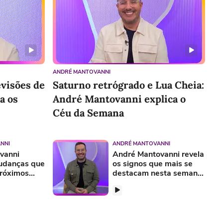
ANDRÉ MANTOVANNI
evisões de
Saturno retrógrado e Lua Cheia:
a os
André Mantovanni explica o
Céu da Semana
NNI
ANDRÉ MANTOVANNI
vanni
André Mantovanni revela
mudanças que
os signos que mais se
róximos
destacam nesta semana
 da Semana
no Ranking Astral