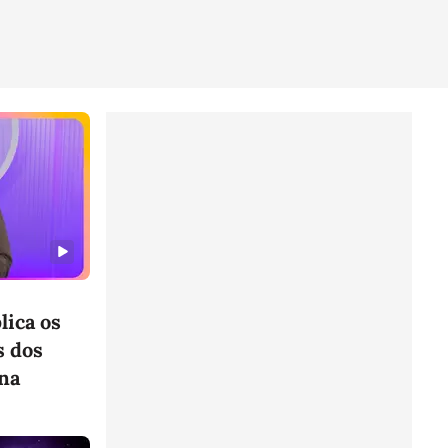
ica os
s dos
na