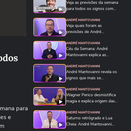
Veja as previsões da semana
para todos os signos com
André Mantovanni
ANDRÉ MANTOVANNI
Veja quais foram as
previsões de André
Mantovanni para todos os...
ANDRÉ MANTOVANNI
Céu da Semana: André
odos
Mantovanni explica as
energias e o que muda...
ANDRÉ MANTOVANNI
André Mantovanni revela os
signos que mais se
destacam nesta...
ANDRÉ MANTOVANNI
Wagner Perico desmistifica
magia e explica origem das
semana para
urnas...
ANDRÉ MANTOVANNI
tes e
Saturno retrógrado e Lua
Cheia: André Mantovanni
em
explica o Céu da...