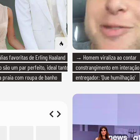
ias favoritas de Erling Haaland
→ Homem viraliza ao contar
 são um par perfeito, ideal tanto
constrangimento em interaçã
a praia com roupa de banho
entregador: 'Que humilhação'
ma festa com terno de linho