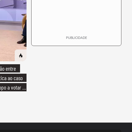
PUBLICIDADE
ão entre
tica ao caso
opo a votar no