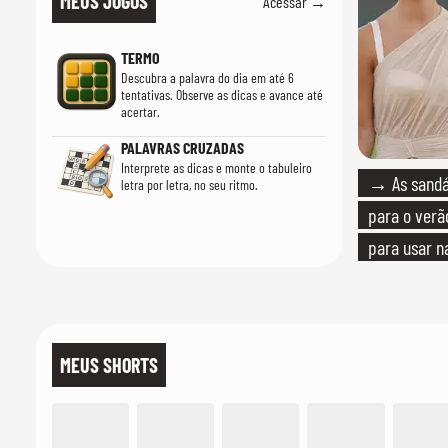
MEUS JOGOS
Acessar →
TERMO
Descubra a palavra do dia em até 6
tentativas. Observe as dicas e avance até
acertar.
PALAVRAS CRUZADAS
Interprete as dicas e monte o tabuleiro
→ As sandál
letra por letra, no seu ritmo.
para o verão
para usar n
quanto em u
MEUS SHORTS