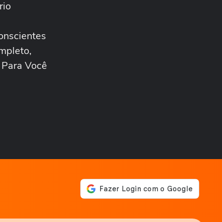
rio
ANDRÉ MANTOVANNI
Veja como foram as
previsões de André
conscientes
Mantovanni para os signos...
ANDRÉ MANTOVANNI
mpleto,
André Mantovanni revela os
 Para Você
signos que mais se
destacam nesta...
ANDRÉ MANTOVANNI
André Mantovanni explica
as mudanças que marcam
os próximos dias...
ANDRÉ MANTOVANNI
André Mantovanni revela os
signos que mais se
destacam nesta...
ANDRÉ MANTOVANNI
André Mantovanni revela o
que os astros reservam para
cada signo...
ANDRÉ MANTOVANNI
Signo do Mês: André