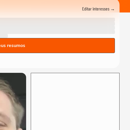
Mantovanni explica as
principais...
Editar interesses →
ANDRÉ MANTOVANNI
André Mantovanni explica o
signo do mês e revela as
previsões da...
ANDRÉ MANTOVANNI
André Mantovanni revela as
eus resumos
previsões da semana para
cada signo no...
ANDRÉ MANTOVANNI
André Mantovanni explica o
Céu da Semana no Terra
Horóscopo