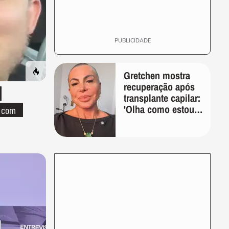
PUBLICIDADE
Gretchen mostra
recuperação após
transplante capilar:
'Olha como estou
o com
bem'