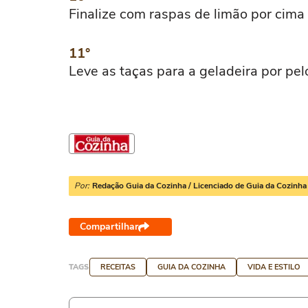
Finalize com raspas de limão por cima
Leve as taças para a geladeira por pe
Por:
Redação Guia da Cozinha / Licenciado de Guia da Cozinha
Compartilhar
TAGS
RECEITAS
GUIA DA COZINHA
VIDA E ESTILO