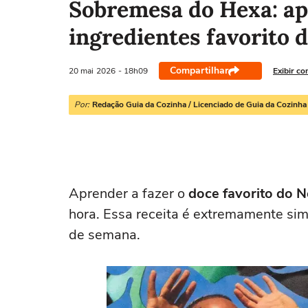
Sobremesa do Hexa: ap
ingredientes favorito
Compartilhar
20 mai
2026
- 18h09
Exibir co
Por:
Redação Guia da Cozinha / Licenciado de Guia da Cozinha
Aprender a fazer o
doce favorito do 
hora. Essa receita é extremamente simp
de semana.