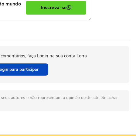
 do mundo
Inscreva-se
 comentários, faça Login na sua conta Terra
ogin para participar
seus autores e não representam a opinião deste site. Se achar