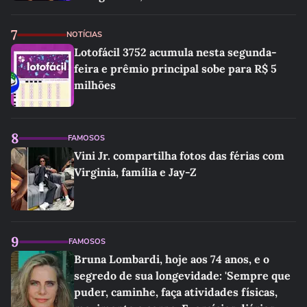
7
NOTÍCIAS
Lotofácil 3752 acumula nesta segunda-
feira e prêmio principal sobe para R$ 5
milhões
8
FAMOSOS
Vini Jr. compartilha fotos das férias com
Virginia, família e Jay-Z
9
FAMOSOS
Bruna Lombardi, hoje aos 74 anos, e o
segredo de sua longevidade: 'Sempre que
puder, caminhe, faça atividades físicas,