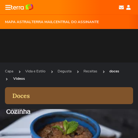
MAPA ASTRAL
TERRA MAIL
CENTRAL DO ASSINANTE
Capa
Vida e Estilo
Degusta
Receitas
doces
Videos
Doces
Ops!
Não foi possível reproduzir o vídeo