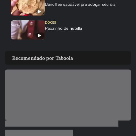
Banoffee saudável pra adoçar seu dia
DOCES
Pãozinho de nutella
DOCES
Desafio do biscoito de Round 6: você
Recomendado por Taboola
conseguiria?
DOCES
Cocada cremosa de maracujá
DOCES
Panquecas da Matilda
01:24
DOCES
Sorvete de manga com 2 ingredientes
00:58