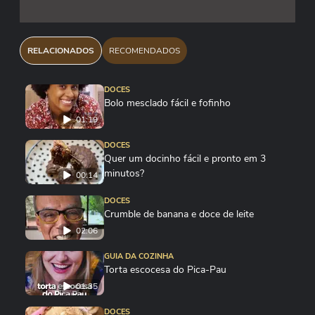
RELACIONADOS
RECOMENDADOS
DOCES
Bolo mesclado fácil e fofinho
01:19
DOCES
Quer um docinho fácil e pronto em 3
minutos?
00:14
DOCES
Crumble de banana e doce de leite
02:06
GUIA DA COZINHA
Torta escocesa do Pica-Pau
01:35
DOCES