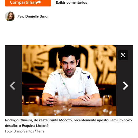
Compartilhar
Exibir comentários
Por:
Danielle Barg
Rodrigo Oliveira, do restaurante Mocotó, recentemente apostou em um novo
A 
desafio: o Esquina Mocotó
co
Foto: Bruno Santos / Terra
Fot