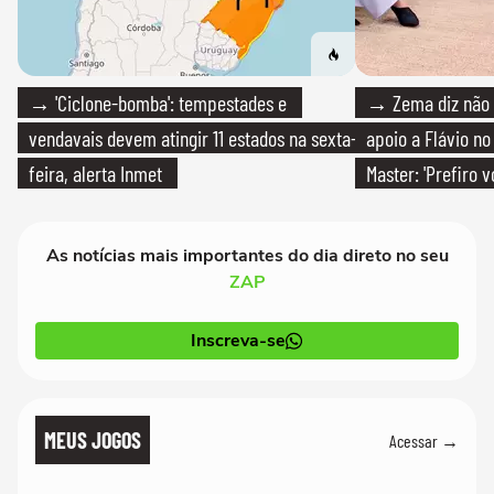
→ 'Ciclone-bomba': tempestades e
→ Zema diz não v
vendavais devem atingir 11 estados na sexta-
apoio a Flávio no 
feira, alerta Inmet
Master: 'Prefiro 
PT'
As notícias mais importantes do dia direto no seu
ZAP
Inscreva-se
MEUS JOGOS
Acessar →