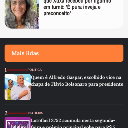
que Xuxa recebeu por figurino
em turnê: 'É pura inveja e
preconceito'
Mais lidas
1
POLÍTICA
Quem é Alfredo Gaspar, escolhido vice na
chapa de Flávio Bolsonaro para presidente
2
NOTÍCIAS
Lotofácil 3752 acumula nesta segunda-
feira e prêmio principal sobe para R$ 5