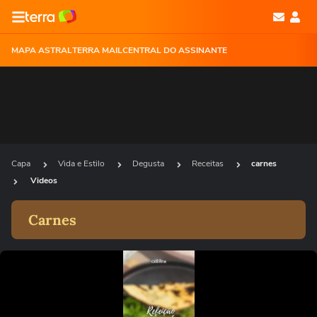
MAPA ASTRAL
TERRA MAIL
CENTRAL DO ASSINANTE
Capa
Vida e Estilo
Degusta
Receitas
carnes
Videos
Carnes
Ops!
Não foi possível reproduzir o vídeo