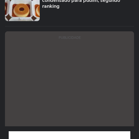
condensado para pudim; segundo
ranking
PUBLICIDADE