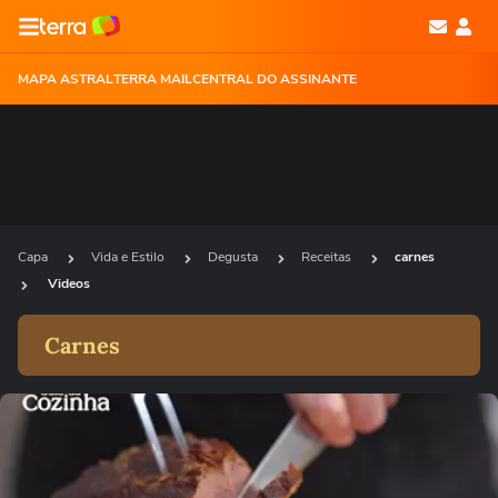
MAPA ASTRAL
TERRA MAIL
CENTRAL DO ASSINANTE
Capa
Vida e Estilo
Degusta
Receitas
carnes
Videos
Carnes
Ops!
Não foi possível reproduzir o vídeo