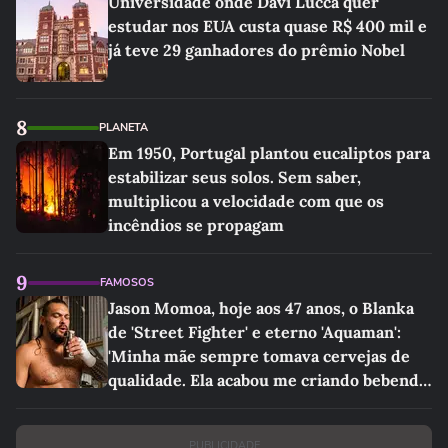
Universidade onde Davi Lucca quer
estudar nos EUA custa quase R$ 400 mil e
já teve 29 ganhadores do prêmio Nobel
8
PLANETA
Em 1950, Portugal plantou eucaliptos para
estabilizar seus solos. Sem saber,
multiplicou a velocidade com que os
incêndios se propagam
9
FAMOSOS
Jason Momoa, hoje aos 47 anos, o Blanka
de 'Street Fighter' e eterno 'Aquaman':
'Minha mãe sempre tomava cervejas de
qualidade. Ela acabou me criando bebendo
as melhores'
PUBLICIDADE