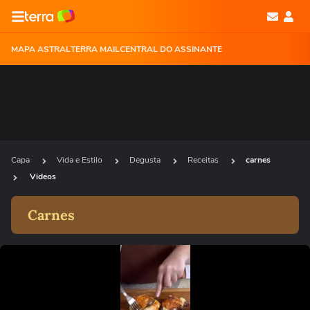
MAPA ASTRAL
TERRA MAIL
CENTRAL DO ASSINANTE
Capa
Vida e Estilo
Degusta
Receitas
carnes
Videos
Carnes
Ops!
Não foi possível reproduzir o vídeo