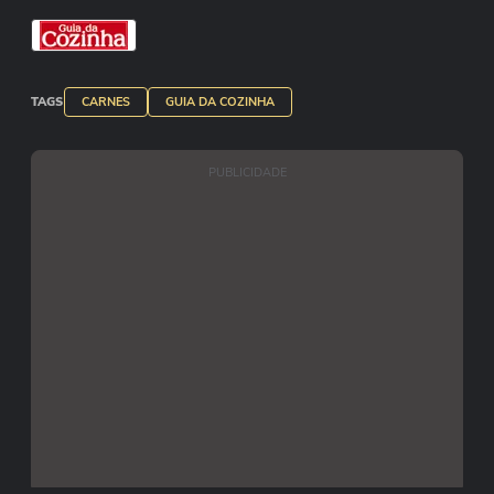
— Fatidas de tomate;
— Temperos a gosto.
👉🏻 Tempere a carne moída, modele pra virar a
TAGS
CARNES
GUIA DA COZINHA
trouxinha!
👉🏻 Coloque o purê de batata já pronto na
PUBLICIDADE
trouxinha!
👉🏻 Você pode colocar tomate ou direto o queijo!
👉🏻 Leve a air fryer pré aquecida a 180 graus por
cerca de 20 minutos!
✅ DICA: coloque o queijo só nos 5 minutos finais
pra não ficar tão seco!