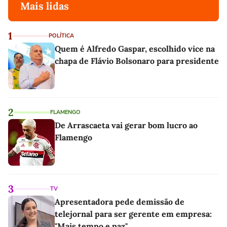
Mais lidas
1
POLÍTICA
Quem é Alfredo Gaspar, escolhido vice na
chapa de Flávio Bolsonaro para presidente
2
FLAMENGO
De Arrascaeta vai gerar bom lucro ao
Flamengo
3
TV
Apresentadora pede demissão de
telejornal para ser gerente em empresa:
"Mais tempo e paz"