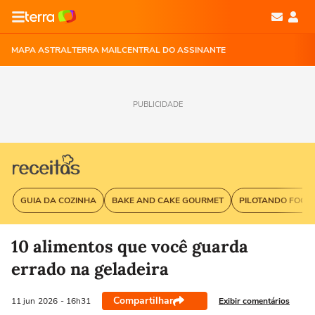
MAPA ASTRAL
TERRA MAIL
CENTRAL DO ASSINANTE
PUBLICIDADE
GUIA DA COZINHA
BAKE AND CAKE GOURMET
PILOTANDO FOGÃ
10 alimentos que você guarda
errado na geladeira
Compartilhar
Exibir comentários
11 jun
2026
- 16h31