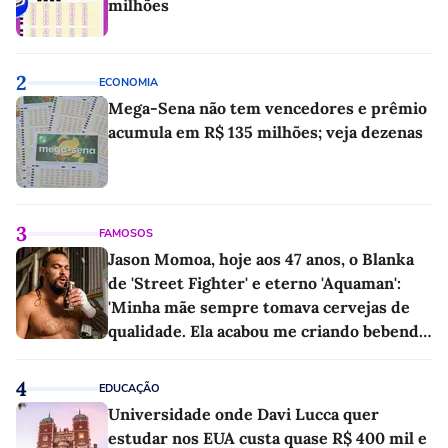
milhões
2
ECONOMIA
Mega-Sena não tem vencedores e prêmio
acumula em R$ 135 milhões; veja dezenas
3
FAMOSOS
Jason Momoa, hoje aos 47 anos, o Blanka
de 'Street Fighter' e eterno 'Aquaman':
'Minha mãe sempre tomava cervejas de
qualidade. Ela acabou me criando bebendo
as melhores'
4
EDUCAÇÃO
Universidade onde Davi Lucca quer
estudar nos EUA custa quase R$ 400 mil e