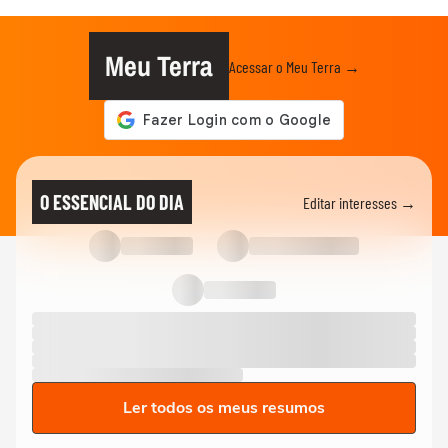
Meu Terra
Acessar o Meu Terra →
O ESSENCIAL DO DIA
Editar interesses →
Ler todos os meus resumos