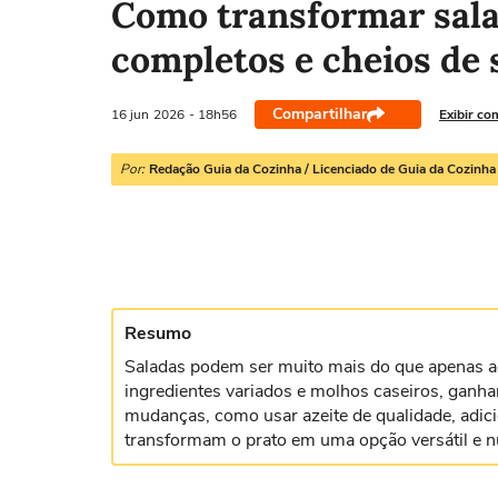
Como transformar sala
completos e cheios de 
Compartilhar
16 jun
2026
- 18h56
Exibir co
Por:
Redação Guia da Cozinha / Licenciado de Guia da Cozinha
Resumo
Saladas podem ser muito mais do que apenas 
ingredientes variados e molhos caseiros, ganh
mudanças, como usar azeite de qualidade, adic
transformam o prato em uma opção versátil e nu