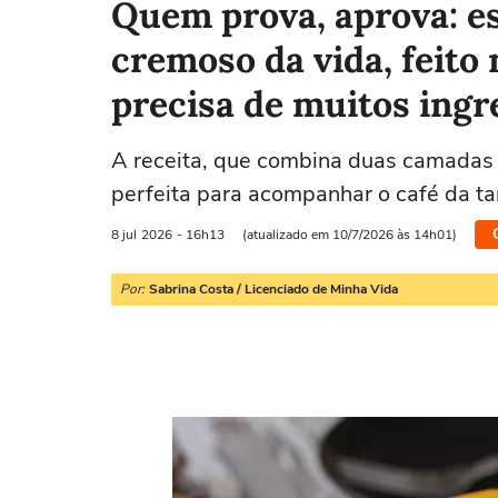
Quem prova, aprova: es
cremoso da vida, feito 
precisa de muitos ingr
A receita, que combina duas camadas
perfeita para acompanhar o café da ta
8 jul
2026
- 16h13
(atualizado em 10/7/2026 às 14h01)
Por:
Sabrina Costa / Licenciado de Minha Vida