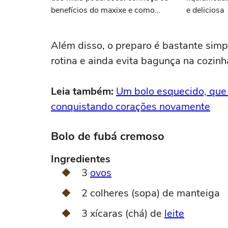
benefícios do maxixe e como
e deliciosa
cozinhar
Além disso, o preparo é bastante simples
rotina e ainda evita bagunça na cozin
Leia também:
Um bolo esquecido, que 
conquistando corações novamente
Bolo de fubá cremoso
Ingredientes
3
ovos
2 colheres (sopa) de manteiga
3 xícaras (chá) de
leite