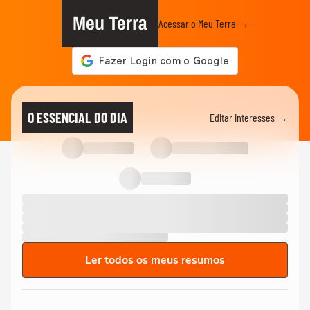
Meu Terra
Acessar o Meu Terra →
O ESSENCIAL DO DIA
Editar interesses →
Ler todos os meus resumos