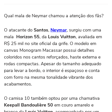
Qual mala de Neymar chamou a atenção dos fãs?
O atacante do
Santos
,
Neymar
, surgiu com uma
mala
Horizon 55
, da
Louis Vuitton
, avaliada em
R$ 25 mil no site oficial da grife. O modelo em
canvas Monogram Macassar possui detalhes
coloridos nos cantos reforçados, haste externa e
rodas compactas. Apesar do tamanho adequado
para levar a bordo, o interior é espaçoso e conta
com forro na mesma tonalidade vibrante dos
acabamentos.
O camisa 10 também optou por uma chamativa
Keepall Bandoulière 50
em couro amarelo e
branco da
Louis Vuitton
, acompanhada por um