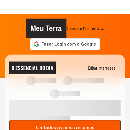
Meu Terra
Acessar o Meu Terra →
O ESSENCIAL DO DIA
Editar interesses →
Ler todos os meus resumos