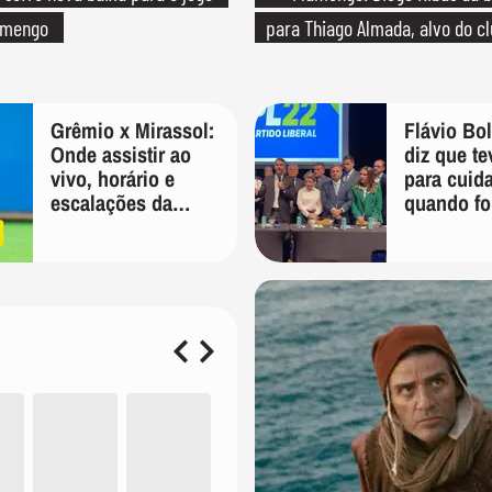
lamengo
para Thiago Almada, alvo do c
Grêmio x Mirassol:
Flávio Bo
Onde assistir ao
diz que te
vivo, horário e
para cuid
escalações da
quando fo
Copa do Brasil
'Vão ver 
tomar con
mim'