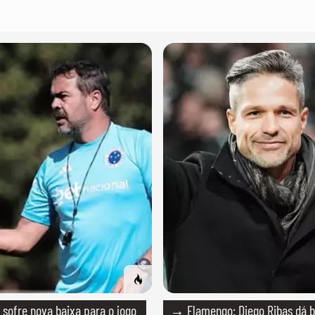
sofre nova baixa para o jogo
→ Flamengo: Diego Ribas dá b