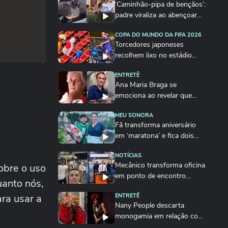
‘Caminhão-pipa de bençãos’:
padre viraliza ao abençoar
fiéis com...
COPA DO MUNDO DA FIFA 2026
Torcedores japoneses
recolhem lixo no estádio
após derrota para o...
ENTRETÊ
Ana Maria Braga se
emociona ao revelar que
ainda liga para o...
MEU SONORA
Fã transforma aniversário
em ‘maratona’ e fica dois
dias sem...
NOTÍCIAS
Mecânico transforma oficina
obre o uso
em ponto de encontro
uanto nós,
espiritual em...
ra usar a
ENTRETÊ
Nany People descarta
monogamia em relação com
homem 30 anos mais novo