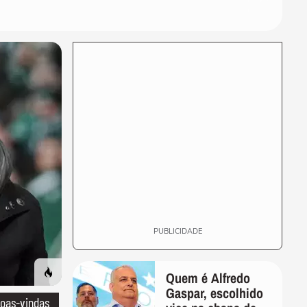
engatam romance na
Ucrânia, voltam para...
MEU NEGÓCIO
7 expressões etaristas que
precisam sair do vocabulário
da sua empresa
VIDA E ESTILO
Homem que já foi o mais
tatuado do Brasil mostra
rosto após...
ENTRETÊ
Rodrigo Hilbert reage após
‘reclamação’ de Fernanda
Lima sobre...
PUBLICIDADE
Quem é Alfredo
Gaspar, escolhido
oas-vindas