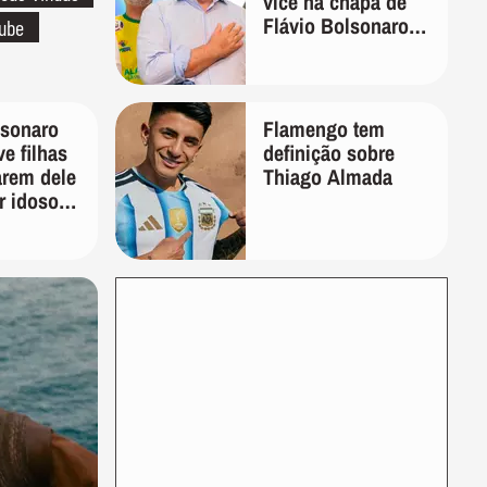
vice na chapa de
Flávio Bolsonaro
lube
para presidente
lsonaro
Flamengo tem
ve filhas
definição sobre
arem dele
Thiago Almada
r idoso:
quem vai
ta de