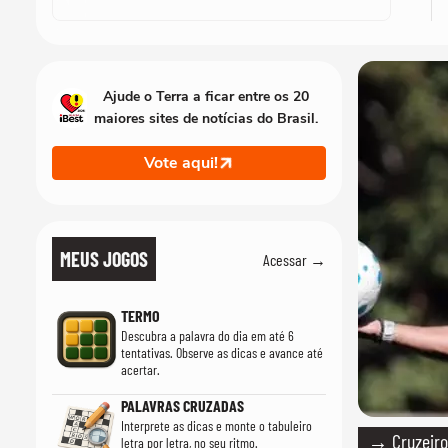
Ajude o Terra a ficar entre os 20
maiores sites de notícias do Brasil.
Vote aqui!
MEUS JOGOS
Acessar →
TERMO
Descubra a palavra do dia em até 6
tentativas. Observe as dicas e avance até
acertar.
PALAVRAS CRUZADAS
Interprete as dicas e monte o tabuleiro
→ Cruzeiro 
letra por letra, no seu ritmo.