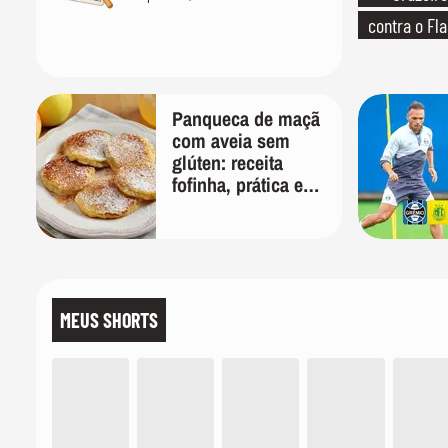
contra o F
Panqueca de maçã
com aveia sem
glúten: receita
fofinha, prática e
nutritiva para o
café da manhã
MEUS SHORTS