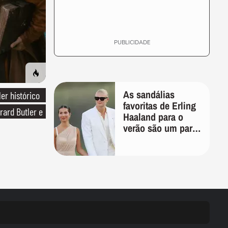
PUBLICIDADE
As sandálias
ler histórico
favoritas de Erling
rard Butler e
Haaland para o
verão são um par
perfeito, ideal tanto
para usar na praia
com roupa de
banho quanto em
uma festa com
terno de linho