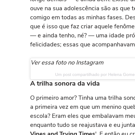
ouve na sua adolescência são as que t
comigo em todas as minhas fases. Desd
que é isso que faz criar aquele fenôme
— e ainda tenho, né? — uma idade pró
felicidades; essas que acompanhavam
Ver essa foto no Instagram
Um post compartilhado por Helena Gom
A trilha sonora da vida
O primeiro amor? Tinha uma trilha son
a primeira vez em que um menino queb
escola? Eram eles que embalavam meu
enquanto tudo se reajustava e eu junta
Vines and Trying Times
'. E então eu 