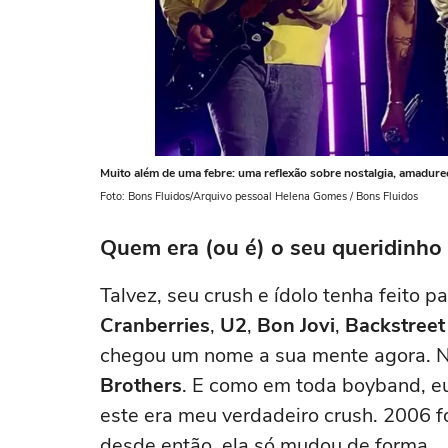
Muito além de uma febre: uma reflexão sobre nostalgia, amadurec
Foto: Bons Fluidos/Arquivo pessoal Helena Gomes / Bons Fluidos
Quem era (ou é) o seu queridinh
Talvez, seu crush e ídolo tenha feito p
Cranberries
,
U2
,
Bon Jovi
,
Backstreet
chegou um nome a sua mente agora. No
Brothers
. E como em toda boyband, eu
este era meu verdadeiro crush. 2006 
desde então, ela só mudou de forma.