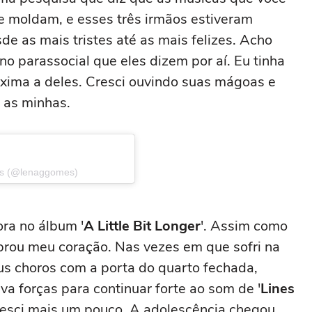
e moldam, e esses três irmãos estiveram
e as mais tristes até as mais felizes. Acho
no parassocial que eles dizem por aí. Eu tinha
xima a deles. Cresci ouvindo suas mágoas e
 as minhas.
es (@lenaggomes)
ora no álbum '
A Little Bit Longer
'. Assim como
rou meu coração. Nas vezes em que sofri na
s choros com a porta do quarto fechada,
va forças para continuar forte ao som de '
Lines
cresci mais um pouco. A adolescência chegou.