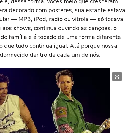
le e, dessa forma, vocês meio que cresceram
o era decorado com pôsteres, sua estante estava
lular — MP3, iPod, rádio ou vitrola — só tocava
ai aos shows, continua ouvindo as canções, o
ndo família e é tocado de uma forma diferente
o que tudo continua igual. Até porque nossa
 adormecido dentro de cada um de nós.