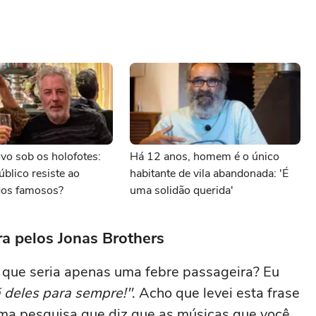
vo sob os holofotes:
Há 12 anos, homem é o único
úblico resiste ao
habitante de vila abandonada: 'É
os famosos?
uma solidão querida'
a pelos Jonas Brothers
 que seria apenas uma febre passageira? Eu
ã deles para sempre!"
. Acho que levei esta frase
ma pesquisa que diz que as músicas que você