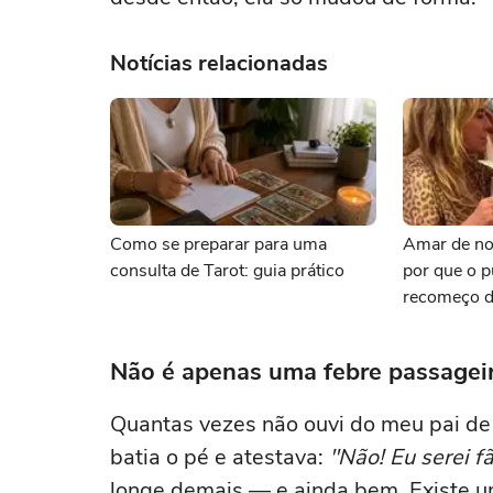
Notícias relacionadas
Como se preparar para uma
Amar de no
consulta de Tarot: guia prático
por que o p
recomeço d
Não é apenas uma febre passageir
Quantas vezes não ouvi do meu pai de
batia o pé e atestava:
"Não! Eu serei f
longe demais — e ainda bem. Existe u