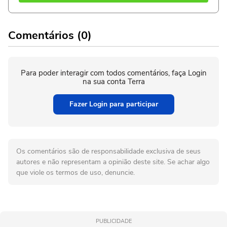
Comentários (0)
Para poder interagir com todos comentários, faça Login
na sua conta Terra
Fazer Login para participar
Os comentários são de responsabilidade exclusiva de seus
autores e não representam a opinião deste site. Se achar algo
que viole os termos de uso, denuncie.
PUBLICIDADE