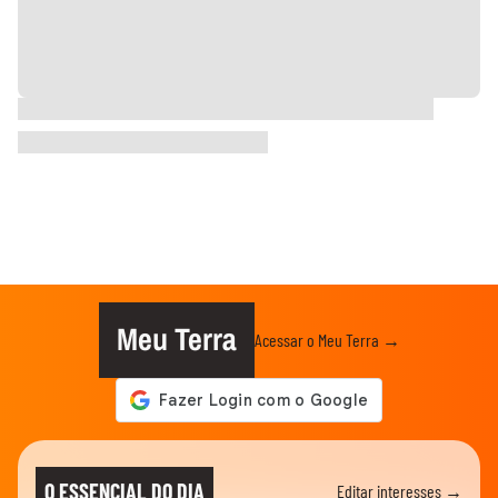
Meu Terra
Acessar o Meu Terra →
O ESSENCIAL DO DIA
Editar interesses →