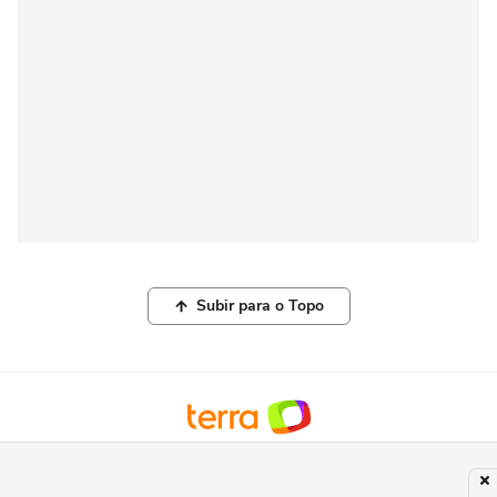
Subir para o Topo
© COPYRIGHT 2026, TERRA NETWORKS BRASIL LTDA |
POLÍTICA DE
PRIVACIDADE