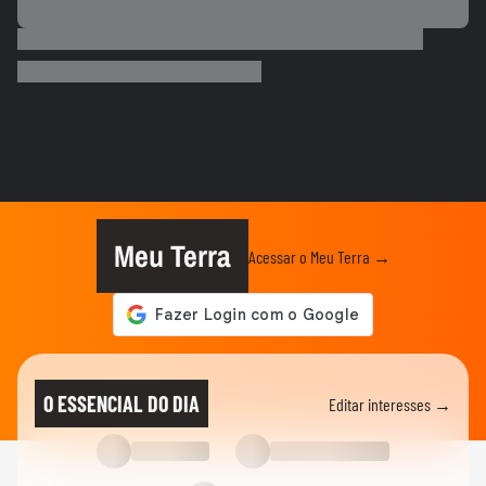
COPA DO MUNDO DA FIFA 2026
Temporal deixa regiões de Nova York
‘debaixo d’água’ na véspera da...
CIDADES
Ventos de até 100 Km/h causam danos
em ao menos 16 cidades do Rio...
PLANETA
Idoso é arremessado para o ar por bisão
após se aproximar para...
Meu Terra
Acessar o Meu Terra →
NOTÍCIAS
SC registra ao menos 19 cidades com
temperaturas negativas; vídeo...
MUNDO
Papagaio sobrevive por uma semana sob
O ESSENCIAL DO DIA
Editar interesses →
escombros de prédio e é...
PLANETA
Vazão das Cataratas do Iguaçu está 4