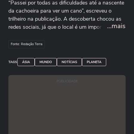
“Passei por todas as dificuldades até a nascente
da cachoeira para ver um cano”, escreveu o
trilheiro na publicação. A descoberta chocou as
...mais
redes sociais, já que o local é um importante
ponto turístico do país. Após a repercussão,
o governo da China esclareceu que o cano
Fonte: Redação Terra
apenas "ajuda a garantir a experiência visual
durante a seca".
TAGS
ÁSIA
MUNDO
NOTÍCIAS
PLANETA
PUBLICIDADE