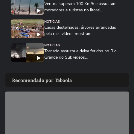
Ventos superam 100 Km/h e assustam
moradores e turistas no litoral...
NOTÍCIAS
Casas destelhadas, árvores arrancadas
pela raiz: vídeos mostram...
NOTÍCIAS
Tornado assusta e deixa feridos no Rio
Grande do Sul; vídeos...
NOTÍCIAS
Tempestade de granizo danifica quase
Recomendado por Taboola
500 casas no RS; vídeos...
CIDADES
Sobe para 143 o número de cidades
afetadas pelas chuvas no RS;...
NOTÍCIAS
Rebanho de gado nada para fugir de
inundação durante fortes chuvas...