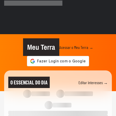
‘debaixo d’água’ na véspera da...
CIDADES
Ventos de até 100 Km/h causam danos
em ao menos 16 cidades do Rio...
PLANETA
Idoso é arremessado para o ar por bisão
após se aproximar para...
Meu Terra
Acessar o Meu Terra →
NOTÍCIAS
SC registra ao menos 19 cidades com
temperaturas negativas; vídeo...
MUNDO
Papagaio sobrevive por uma semana sob
O ESSENCIAL DO DIA
Editar interesses →
escombros de prédio e é...
PLANETA
Vazão das Cataratas do Iguaçu está 4
vezes maior que média e chega...