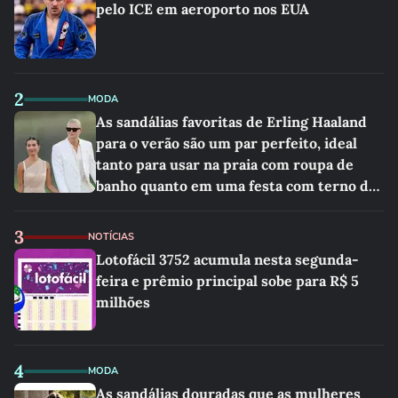
pelo ICE em aeroporto nos EUA
2
MODA
As sandálias favoritas de Erling Haaland
para o verão são um par perfeito, ideal
tanto para usar na praia com roupa de
banho quanto em uma festa com terno de
linho
3
NOTÍCIAS
Lotofácil 3752 acumula nesta segunda-
feira e prêmio principal sobe para R$ 5
milhões
4
MODA
As sandálias douradas que as mulheres