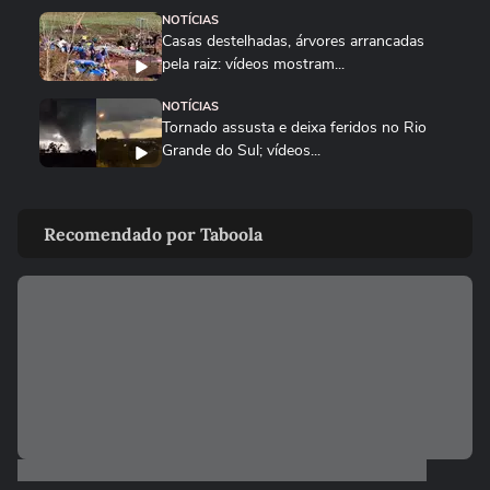
NOTÍCIAS
Casas destelhadas, árvores arrancadas
pela raiz: vídeos mostram...
NOTÍCIAS
Tornado assusta e deixa feridos no Rio
Grande do Sul; vídeos...
NOTÍCIAS
Tempestade de granizo danifica quase
Recomendado por Taboola
500 casas no RS; vídeos...
CIDADES
Sobe para 143 o número de cidades
afetadas pelas chuvas no RS;...
NOTÍCIAS
Rebanho de gado nada para fugir de
inundação durante fortes chuvas...
COPA DO MUNDO DA FIFA 2026
Temporal deixa regiões de Nova York