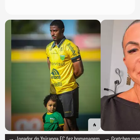
→ Jogador do Ypiranga FC fez homenagem
→ Gretchen most