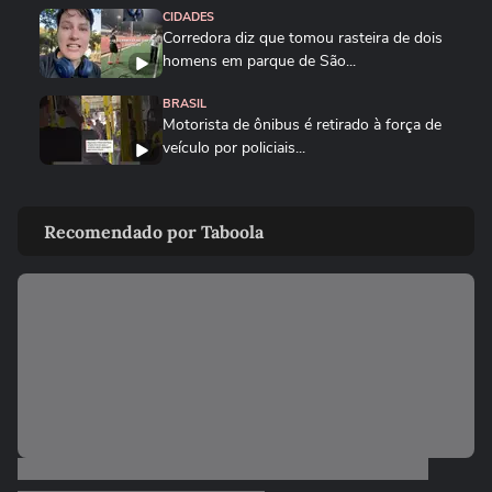
CIDADES
Corredora diz que tomou rasteira de dois
homens em parque de São...
BRASIL
Motorista de ônibus é retirado à força de
veículo por policiais...
CIDADES
Motorista de ônibus é retirado à força de
Recomendado por Taboola
veículo por policiais...
BRASIL
Defesa Civil do RJ atualiza alerta para
vendavais em meio à...
CIDADES
Sessão da Câmara é interrompida após
briga entre vereadores no...
VIDA E ESTILO
'Comecei por necessidade de criança':