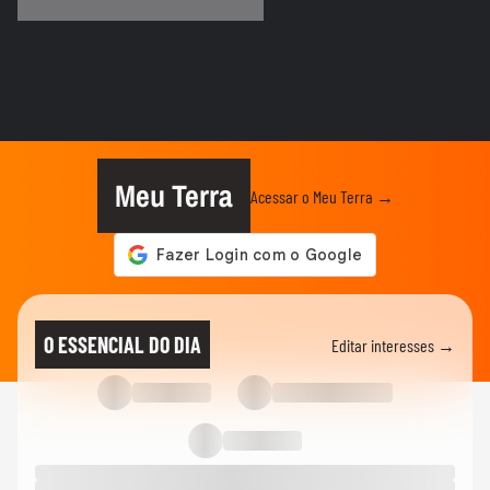
artista transforma tubos de...
BRASIL
Foguete da SpaceX atinge a Lua e abre
cratera de quase 20 metros...
BRASIL
Lula diz que liberdade de expressão 'tem
limite' ao sancionar lei...
Meu Terra
Acessar o Meu Terra →
BRASIL
"É um milagre": Com 2% de chance de
engravidar, mulher se emociona...
BRASIL
Vídeo mostra o momento da prisão de pai
O ESSENCIAL DO DIA
Editar interesses →
e madrasta suspeitos de...
ELEIÇÕES
Lula diz que liberdade de expressão 'tem
limite' ao sancionar lei...