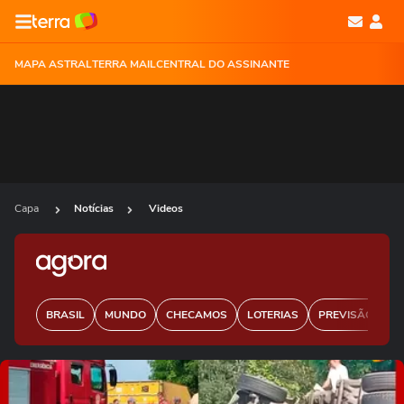
MAPA ASTRAL
TERRA MAIL
CENTRAL DO ASSINANTE
Capa
Notícias
Videos
BRASIL
MUNDO
CHECAMOS
LOTERIAS
PREVISÃO DO 
Ops!