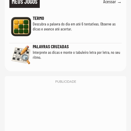
MEUS JOGOS
Acessar →
TERMO
Descubra a palavra do dia em até 6 tentativas. Observe as
dicas e avance até acertar.
PALAVRAS CRUZADAS
Interprete as dicas e monte o tabuleiro letra por letra, no seu
ritmo.
PUBLICIDADE