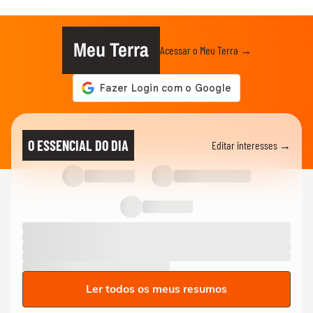
Meu Terra
Acessar o Meu Terra →
O ESSENCIAL DO DIA
Editar interesses →
Ler todos os meus resumos