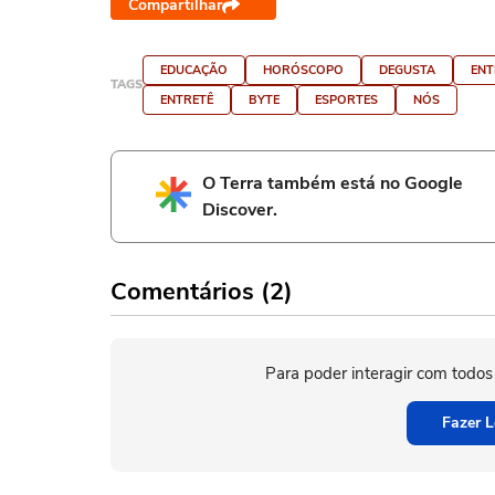
Compartilhar
EDUCAÇÃO
HORÓSCOPO
DEGUSTA
ENT
TAGS
ENTRETÊ
BYTE
ESPORTES
NÓS
O Terra também está no Google
Discover.
Comentários (2)
Para poder interagir com todos
Fazer L