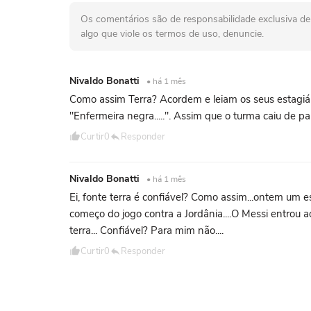
Os comentários são de responsabilidade exclusiva de 
algo que viole os termos de uso, denuncie.
Nivaldo Bonatti
• há 1 mês
Como assim Terra? Acordem e leiam os seus estagi
"Enfermeira negra.....". Assim que o turma caiu de pau
Curtir
0
Responder
Nivaldo Bonatti
• há 1 mês
Ei, fonte terra é confiável? Como assim...ontem um e
começo do jogo contra a Jordânia....O Messi entrou a
terra... Confiável? Para mim não....
Curtir
0
Responder