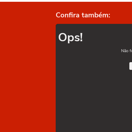
Confira também:
Ops!
Não f