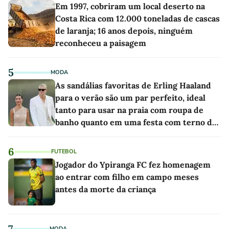
Em 1997, cobriram um local deserto na
Costa Rica com 12.000 toneladas de cascas
de laranja; 16 anos depois, ninguém
reconheceu a paisagem
5
MODA
As sandálias favoritas de Erling Haaland
para o verão são um par perfeito, ideal
tanto para usar na praia com roupa de
banho quanto em uma festa com terno de
linho
6
FUTEBOL
Jogador do Ypiranga FC fez homenagem
ao entrar com filho em campo meses
antes da morte da criança
7
MODA