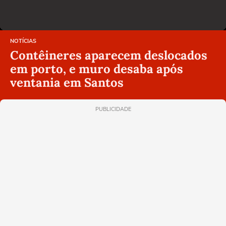
NOTÍCIAS
Contêineres aparecem deslocados
em porto, e muro desaba após
ventania em Santos
PUBLICIDADE