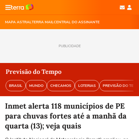
MAPA ASTRAL
TERRA MAIL
CENTRAL DO ASSINANTE
PUBLICIDADE
Previsão do Tempo
BRASIL
MUNDO
CHECAMOS
LOTERIAS
PREVISÃO DO TEM
Inmet alerta 118 municípios de PE
para chuvas fortes até a manhã da
quarta (13); veja quais