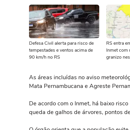
Defesa Civil alerta para risco de
RS entra em
tempestades e ventos acima de
Inmet com r
90 km/h no RS
granizo nes
As áreas incluídas no aviso meteoroló
Mata Pernambucana e Agreste Perna
De acordo com o Inmet, há baixo risco 
queda de galhos de árvores, pontos de
O órgão orienta que a população evite