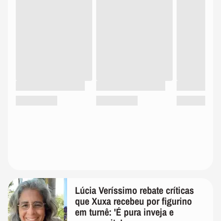
Lúcia Veríssimo rebate críticas
que Xuxa recebeu por figurino
em turnê: 'É pura inveja e