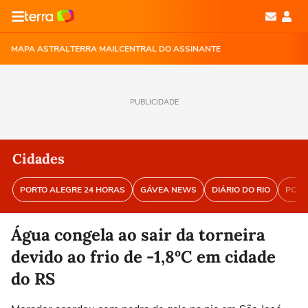
MAPA ASTRAL
TERRA MAIL
CENTRAL DO ASSINANTE
PUBLICIDADE
Cidades
PORTO ALEGRE 24 HORAS
GÁVEA NEWS
DIÁRIO DO RIO
PORT
Água congela ao sair da torneira
devido ao frio de -1,8ºC em cidade
do RS