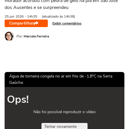
Morador acordou com pedra de gelo na pia em São José
dos Ausentes e se surpreendeu
25 jun
2026
- 14h35
(atualizado às 14h38)
Compartilhar
Exibir comentários
Por:
Marcela Ferreira
Água de torneira congela no ar em frio de -1,8ºC na Serra
Gaúcha:
Ops!
Não foi possível reproduzir o vídeo
Tentar novamente