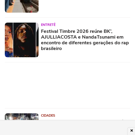
ENTRETÊ
Festival Timbre 2026 reúne BK’,
AJULLIACOSTA e NandaTsunami em
encontro de diferentes gerações do rap
brasileiro
CIDADES
Greve da CPTM acabou? Entenda até
quando vai paralisação de trens em SP