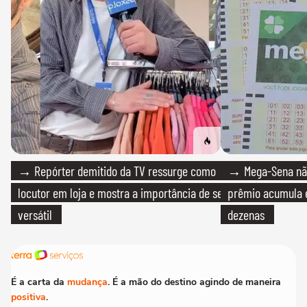
→ Repórter demitido da TV ressurge como
→ Mega-Sena não
locutor em loja e mostra a importância de ser
prêmio acumula e
versátil
dezenas
É a carta da
mudança
. É a mão do destino agindo de maneira
positiva
.