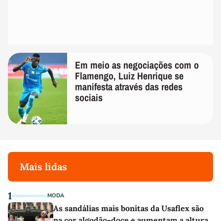
Em meio as negociações com o
Flamengo, Luiz Henrique se
manifesta através das redes
sociais
Mais lidas
1
MODA
As sandálias mais bonitas da Usaflex são
na cor algodão-doce e aumentam a altura