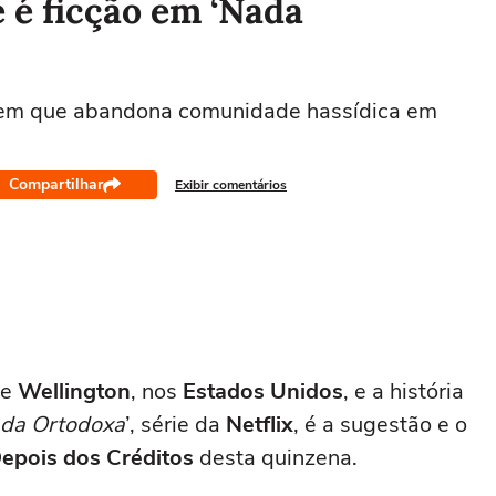
e é ficção em ‘Nada
jovem que abandona comunidade hassídica em
Compartilhar
Exibir comentários
de
Wellington
, nos
Estados Unidos
, e a história
da Ortodoxa
’, série da
Netflix
, é a sugestão e o
epois dos Créditos
desta quinzena.