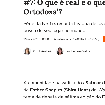
#7: O que é real e o qu
Ortodoxa’?
Série da Netflix reconta história de 
busca do seu lugar no mundo
29 mai
2020
- 09h00
(atualizado em 12/8/2021 às 17h56)
Por:
Luiza Leão
Por:
Larissa Godoy
A comunidade hassídica dos
Satmar
de
Esther Shapiro
(
Shira Haas
) de ‘
Na
tema de debate da sétima edição do
D