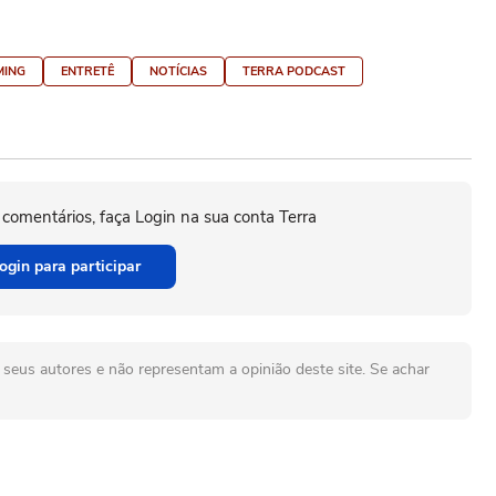
MING
ENTRETÊ
NOTÍCIAS
TERRA PODCAST
 comentários, faça Login na sua conta Terra
ogin para participar
seus autores e não representam a opinião deste site. Se achar