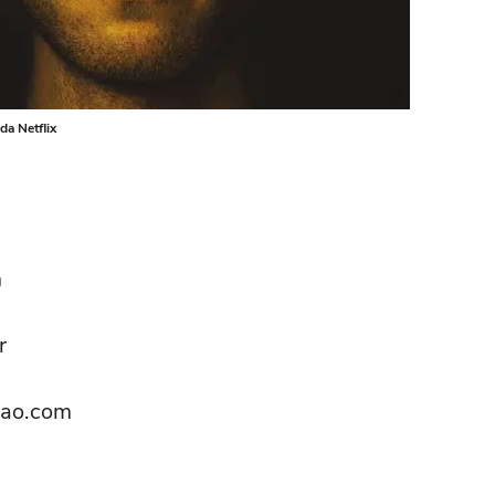
da Netflix
m
r
dao.com