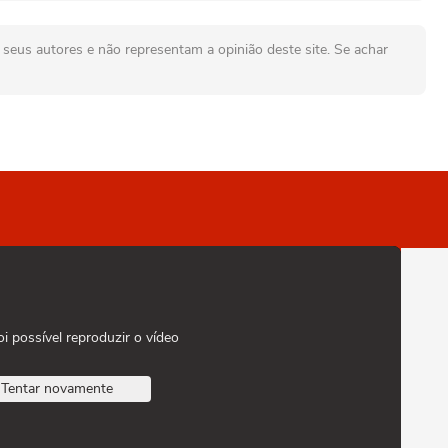
seus autores e não representam a opinião deste site. Se achar
oi possível reproduzir o vídeo
Tentar novamente