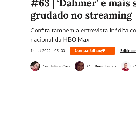
#63 | ‘Dahmer’ e mais 
grudado no streaming
Confira também a entrevista inédita c
nacional da HBO Max
Compartilhar
14 out
2022
- 05h00
Exibir co
Por:
Juliana Cruz
Por:
Karen Lemos
P