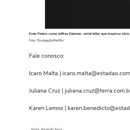
Evan Peters como Jeffrey Dahmer, serial killer que inspirou série 
Foto: Divulgação/Netflix
Fale conosco:
Icaro Malta | icaro.malta@estadao.co
Juliana Cruz | juliana.cruz@terra.com.b
Karen Lemos | karen.benedicto@esta
Fonte: Redação Terra