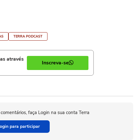
AS
TERRA PODCAST
ias através
Inscreva-se
 comentários, faça Login na sua conta Terra
ogin para participar