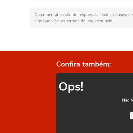
Os comentários são de responsabilidade exclusiva de 
algo que viole os termos de uso, denuncie.
Confira também:
Ops!
Não f