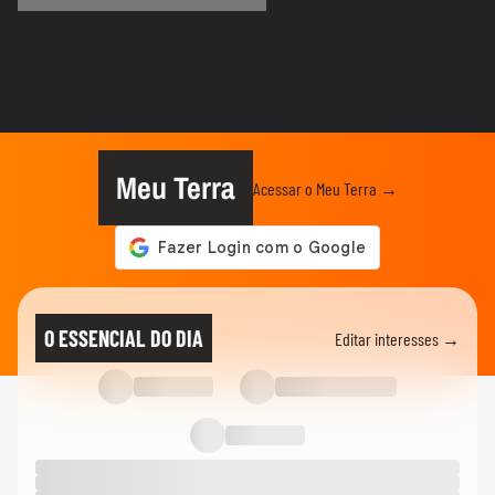
MUNDO
Irã divulga vídeo de petroleiros em
chamas após ataques em Ormuz
AS PRINCIPAIS NOTÍCIAS DA EUROPA
Milhares de imigrantes chegam a Ceuta,
na Espanha, e prefeito pede...
Meu Terra
Acessar o Meu Terra →
MUNDO
Menino de 11 anos viraliza após virar
tradutor da mãe durante...
ELEIÇÕES
Lula diz que não é ‘louco’ de brigar com
O ESSENCIAL DO DIA
Editar interesses →
China e EUA: ‘Quero...
FUTEBOL
No Japão, Zico tranquiliza fãs após
terremoto de grandes...