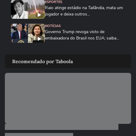
ESPORTES
Raio atinge estádio na Tailândia, mata um
jogador e deixa outros...
NOTÍCIAS
Governo Trump revoga visto de
embaixadora do Brasil nos EUA; saiba...
PLANETA
Golfinho fêmea de luto carrega corpo de
Recomendado por Taboola
filhote por vários dias na...
MUNDO
Drone persegue vendedor em mercado,
explode e lança homem contra...
FUTEBOL
Trump nega ter conversado com Infantino
sobre proposta da Fifa...
ESTADOS UNIDOS
Trump diz que Israel está 'muito feliz' com
acordo para...