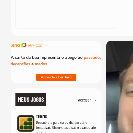
A carta da Lua representa o apego ao
passado
,
decepções
e
medos
.
Aprenda a Ler Tarô
MEUS JOGOS
Acessar →
TERMO
Descubra a palavra do dia em até 6
tentativas. Observe as dicas e avance até
acertar.