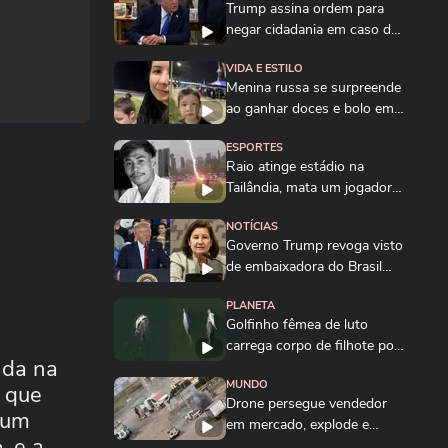
Trump assina ordem para
negar cidadania em caso de
'turismo de...
VIDA E ESTILO
Menina russa se surpreende
ao ganhar doces e bolo em
aniversário em SP
ESPORTES
Raio atinge estádio na
Tailândia, mata um jogador e
deixa outros...
NOTÍCIAS
Governo Trump revoga visto
de embaixadora do Brasil
nos EUA; saiba...
PLANETA
Golfinho fêmea de luto
carrega corpo de filhote por
ada na
vários dias na...
MUNDO
o que
Drone persegue vendedor
 um
em mercado, explode e
, e a
lança homem contra...