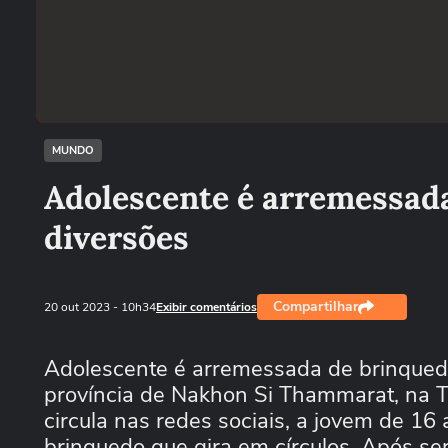
MUNDO
Adolescente é arremessad
diversões
Compartilhar
20 out 2023
- 10h34
Exibir comentários
Adolescente é arremessada de brinquedo
província de Nakhon Si Thammarat, na T
circula nas redes sociais, a jovem de 1
brinquedo que gira em círculos. Após se