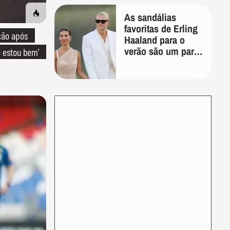
As sandálias
favoritas de Erling
ção após
Haaland para o
verão são um par
o estou bem'
perfeito, ideal tanto
para usar na praia
com roupa de
banho quanto em
uma festa com
terno de linho