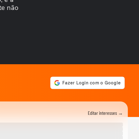
FUTEBOL
te não
Trump nega ter conversado
com Infantino sobre
proposta da Fifa...
ESTADOS UNIDOS
Trump diz que Israel está
'muito feliz' com acordo
para...
MUNDO
Irã divulga vídeo de
petroleiros em chamas após
ataques em Ormuz
AS PRINCIPAIS NOTÍCIAS DA
EUROPA
Milhares de imigrantes
chegam a Ceuta, na
Espanha, e prefeito pede...
MUNDO
Menino de 11 anos viraliza
Editar interesses →
após virar tradutor da mãe
durante...
ELEIÇÕES
Lula diz que não é ‘louco’ de