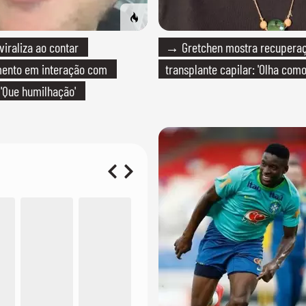
raliza ao contar
→ Gretchen mostra recupera
mento em interação com
transplante capilar: 'Olha com
 'Que humilhação'