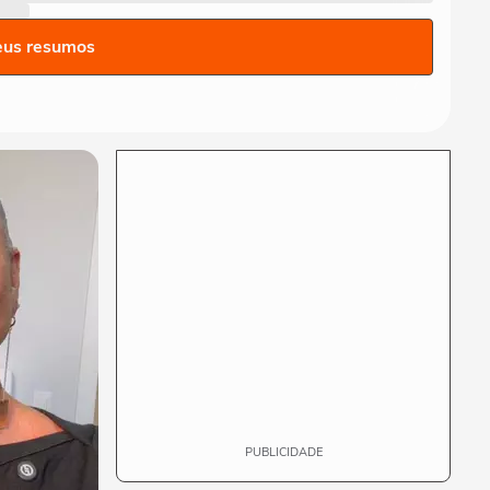
brigar com China e EUA:
‘Quero...
eus resumos
FUTEBOL
No Japão, Zico tranquiliza
fãs após terremoto de
grandes...
NOTÍCIAS
Lula critica sistema de
saúde dos EUA ao exaltar
SUS: ‘Vá tentar...
MUNDO
Cãozinho é resgatado com
vida dos escombros 29 dias
após terremoto...
PUBLICIDADE