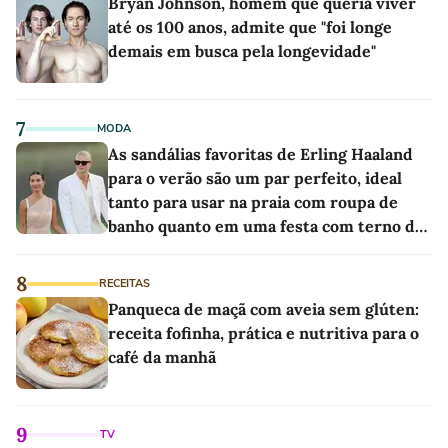
Bryan Johnson, homem que queria viver
até os 100 anos, admite que "foi longe
demais em busca pela longevidade"
7
MODA
As sandálias favoritas de Erling Haaland
para o verão são um par perfeito, ideal
tanto para usar na praia com roupa de
banho quanto em uma festa com terno de
linho
8
RECEITAS
Panqueca de maçã com aveia sem glúten:
receita fofinha, prática e nutritiva para o
café da manhã
9
TV