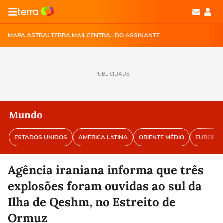
MAPA ASTRAL
TERRA MAIL
CENTRAL DO ASSINANTE
PUBLICIDADE
Mundo
ESTADOS UNIDOS
AMÉRICA LATINA
ORIENTE MÉDIO
EUROPA
Agência iraniana informa que três
explosões foram ouvidas ao sul da
Ilha de Qeshm, no Estreito de
Ormuz