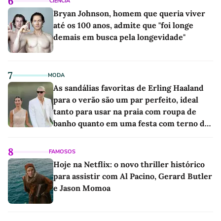
6
CIÊNCIA
Bryan Johnson, homem que queria viver
até os 100 anos, admite que "foi longe
demais em busca pela longevidade"
7
MODA
As sandálias favoritas de Erling Haaland
para o verão são um par perfeito, ideal
tanto para usar na praia com roupa de
banho quanto em uma festa com terno de
linho
8
FAMOSOS
Hoje na Netflix: o novo thriller histórico
para assistir com Al Pacino, Gerard Butler
e Jason Momoa