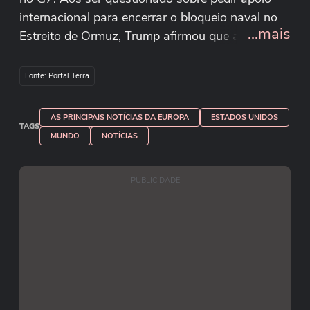
internacional para encerrar o bloqueio naval no
...mais
Estreito de Ormuz, Trump afirmou que a França
poderia ajudar na operação. “Acho que não
vamos precisar de muita ajuda, mas não é uma
Fonte: Portal Terra
má ideia ter alguns navios de alguns países. A
França seria um ótimo país”, disse Trump a
AS PRINCIPAIS NOTÍCIAS DA EUROPA
ESTADOS UNIDOS
Macron.
TAGS
MUNDO
NOTÍCIAS
Reprodução/The White House/Youtube
PUBLICIDADE