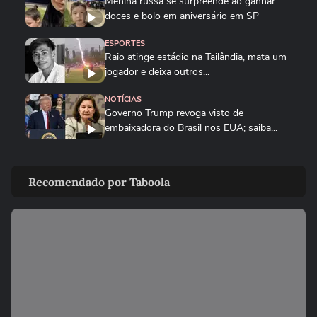
Menina russa se surpreende ao ganhar
doces e bolo em aniversário em SP
ESPORTES
Raio atinge estádio na Tailândia, mata um
jogador e deixa outros...
NOTÍCIAS
Governo Trump revoga visto de
embaixadora do Brasil nos EUA; saiba...
PLANETA
Golfinho fêmea de luto carrega corpo de
Recomendado por Taboola
filhote por vários dias na...
MUNDO
Drone persegue vendedor em mercado,
explode e lança homem contra...
FUTEBOL
Trump nega ter conversado com Infantino
sobre proposta da Fifa...