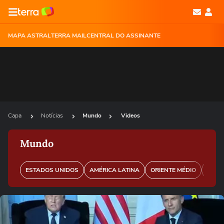
MAPA ASTRAL
TERRA MAIL
CENTRAL DO ASSINANTE
Capa
Notícias
Mundo
Videos
Mundo
ESTADOS UNIDOS
AMÉRICA LATINA
ORIENTE MÉDIO
EURO
Ops!