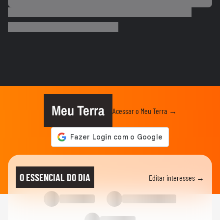
ESTADOS UNIDOS
Trump diz que Israel está 'muito feliz' com
acordo para...
MUNDO
Irã divulga vídeo de petroleiros em
chamas após ataques em Ormuz
AS PRINCIPAIS NOTÍCIAS DA EUROPA
Milhares de imigrantes chegam a Ceuta,
na Espanha, e prefeito pede...
Meu Terra
Acessar o Meu Terra →
MUNDO
Menino de 11 anos viraliza após virar
tradutor da mãe durante...
ELEIÇÕES
Lula diz que não é ‘louco’ de brigar com
O ESSENCIAL DO DIA
Editar interesses →
China e EUA: ‘Quero...
FUTEBOL
No Japão, Zico tranquiliza fãs após
terremoto de grandes...