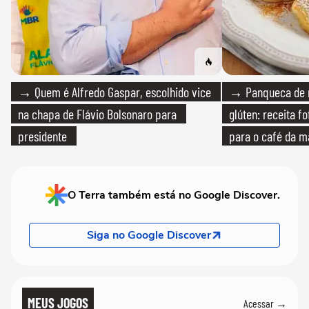
→ Quem é Alfredo Gaspar, escolhido vice
→ Panqueca de 
na chapa de Flávio Bolsonaro para
glúten: receita fo
presidente
para o café da 
O Terra também está no Google Discover.
Siga no Google Discover
MEUS JOGOS
Acessar →