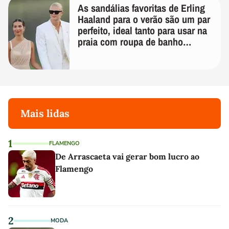
As sandálias favoritas de Erling
Haaland para o verão são um par
perfeito, ideal tanto para usar na
praia com roupa de banho
quanto em uma festa com terno
de linho
Mais lidas
1
FLAMENGO
De Arrascaeta vai gerar bom lucro ao
Flamengo
2
MODA