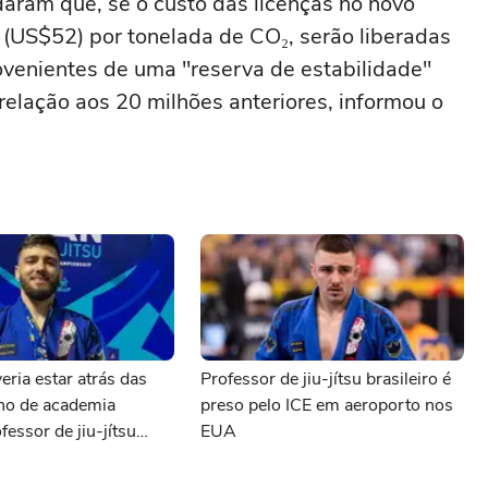
ram que, se ‌o custo das licenças no novo
(US$52) por tonelada de CO₂, serão liberadas
ovenientes de uma "reserva de estabilidade"
relação aos 20 milhões ⁠anteriores, informou o
eria estar atrás das
Professor de jiu-jítsu brasileiro é
ono de academia
preso pelo ICE em aeroporto nos
fessor de jiu-jítsu
EUA
preso pelo ICE