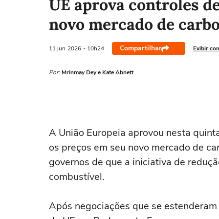
UE aprova controles de
novo mercado de carb
Compartilhar
11 jun
2026
- 10h24
Exibir co
Por:
Mrinmay Dey e Kate Abnett
A União ‌Europeia aprovou nesta quint
os preços em seu novo mercado de ca
governos de que a iniciativa de redu
combustível.
Após negociações que se estenderam at