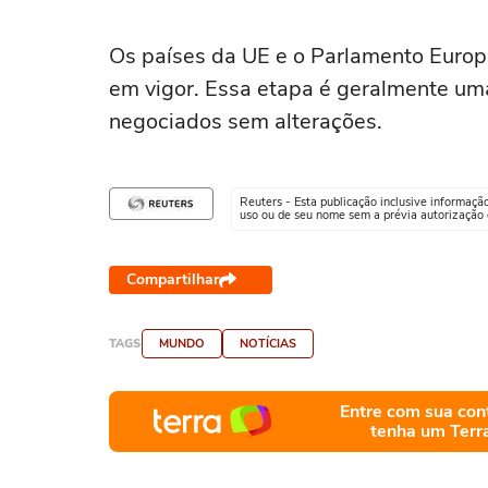
Os países da UE e o Parlamento Europ
em vigor. Essa etapa é geralmente um
negociados sem alterações.
Reuters - Esta publicação inclusive informaçã
uso ou de seu nome sem a prévia autorização d
Compartilhar
TAGS
MUNDO
NOTÍCIAS
Entre com sua con
tenha um Terr