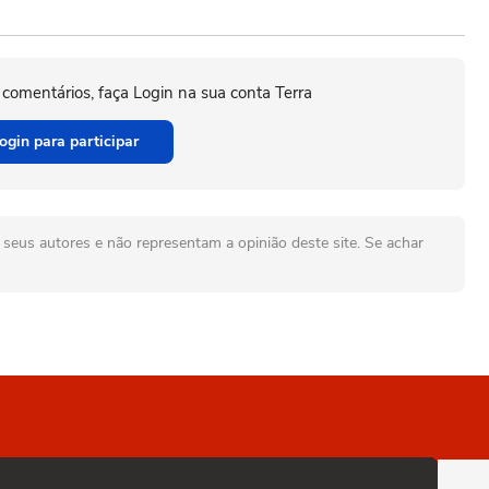
 comentários, faça Login na sua conta Terra
ogin para participar
seus autores e não representam a opinião deste site. Se achar