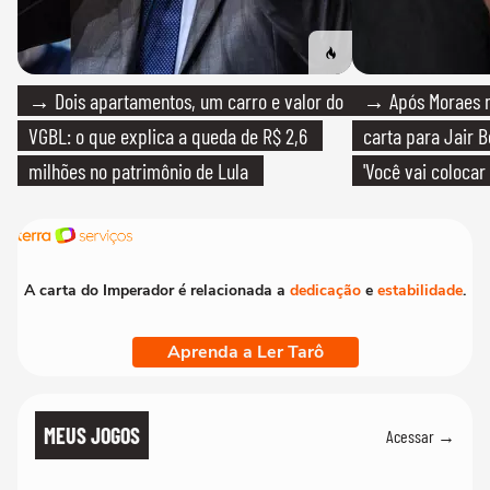
→ Dois apartamentos, um carro e valor do
→ Após Moraes ne
VGBL: o que explica a queda de R$ 2,6
carta para Jair B
milhões no patrimônio de Lula
'Você vai colocar
mim'
A carta do Imperador é relacionada a
dedicação
e
estabilidade
.
Aprenda a Ler Tarô
MEUS JOGOS
Acessar →