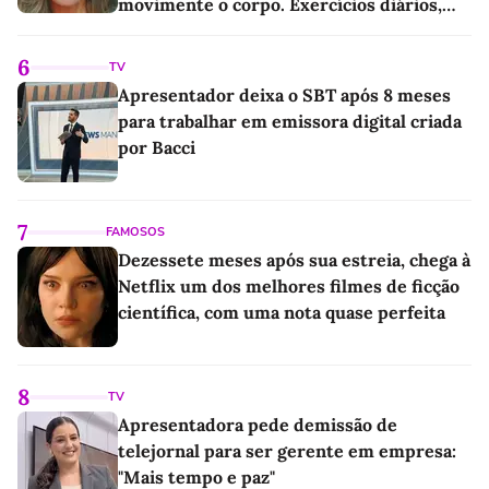
movimente o corpo. Exercícios diários,
mesmo pequenos, são libertadores'
6
TV
Apresentador deixa o SBT após 8 meses
para trabalhar em emissora digital criada
por Bacci
7
FAMOSOS
Dezessete meses após sua estreia, chega à
Netflix um dos melhores filmes de ficção
científica, com uma nota quase perfeita
8
TV
Apresentadora pede demissão de
telejornal para ser gerente em empresa:
"Mais tempo e paz"