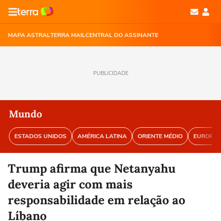
MAPA ASTRAL
TERRA MAIL
CENTRAL DO ASSINANTE
PUBLICIDADE
Mundo
ESTADOS UNIDOS
AMÉRICA LATINA
ORIENTE MÉDIO
EUROPA
Trump afirma que Netanyahu
deveria agir com mais
responsabilidade em relação ao
Líbano