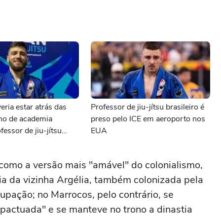
eria estar atrás das
Professor de jiu-jítsu brasileiro é
ono de academia
preso pelo ICE em aeroporto nos
fessor de jiu-jítsu
EUA
preso pelo ICE
como a versão mais "amável" do colonialismo,
ia da vizinha Argélia, também colonizada pela
pação; no Marrocos, pelo contrário, se
pactuada" e se manteve no trono a dinastia