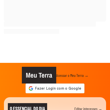
Meu Terra
Acessar o Meu Terra →
O ESSENCIAL DO DIA
Editar interesses →