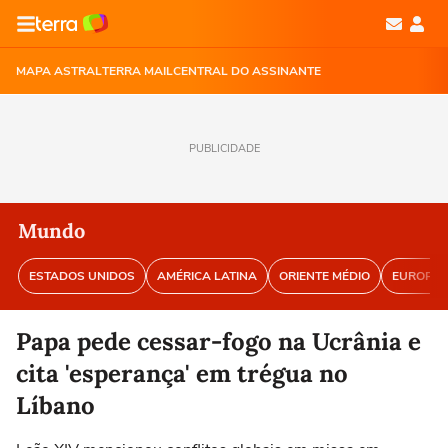
MAPA ASTRAL
TERRA MAIL
CENTRAL DO ASSINANTE
PUBLICIDADE
Mundo
ESTADOS UNIDOS
AMÉRICA LATINA
ORIENTE MÉDIO
EUROPA
Papa pede cessar-fogo na Ucrânia e
cita 'esperança' em trégua no
Líbano