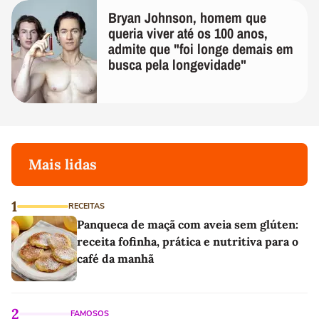
Bryan Johnson, homem que
queria viver até os 100 anos,
admite que "foi longe demais em
busca pela longevidade"
Mais lidas
1
RECEITAS
Panqueca de maçã com aveia sem glúten:
receita fofinha, prática e nutritiva para o
café da manhã
2
FAMOSOS