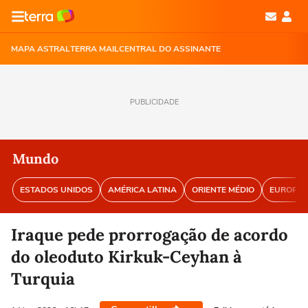
MAPA ASTRAL
TERRA MAIL
CENTRAL DO ASSINANTE
PUBLICIDADE
Mundo
ESTADOS UNIDOS
AMÉRICA LATINA
ORIENTE MÉDIO
EUROPA
Iraque pede prorrogação de acordo
do oleoduto Kirkuk-Ceyhan à
Turquia