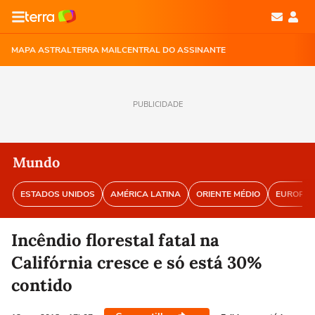
MAPA ASTRAL
TERRA MAIL
CENTRAL DO ASSINANTE
PUBLICIDADE
Mundo
ESTADOS UNIDOS
AMÉRICA LATINA
ORIENTE MÉDIO
EUROPA
Incêndio florestal fatal na
Califórnia cresce e só está 30%
contido