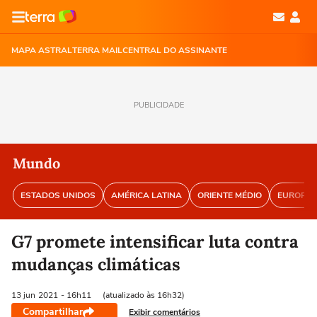
MAPA ASTRAL
TERRA MAIL
CENTRAL DO ASSINANTE
PUBLICIDADE
Mundo
ESTADOS UNIDOS
AMÉRICA LATINA
ORIENTE MÉDIO
EUROPA
G7 promete intensificar luta contra
mudanças climáticas
13 jun
2021
- 16h11
(atualizado às 16h32)
Compartilhar
Exibir comentários