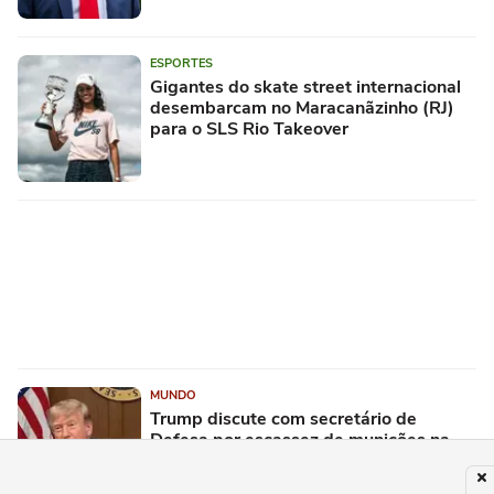
ESPORTES
Gigantes do skate street internacional
desembarcam no Maracanãzinho (RJ)
para o SLS Rio Takeover
MUNDO
Trump discute com secretário de
Defesa por escassez de munições na
guerra contra o Irã, diz jornal